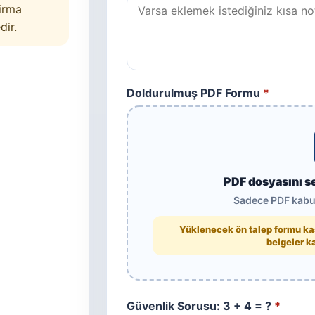
irma
dir.
Doldurulmuş PDF Formu
*
PDF dosyasını s
Sadece PDF kabu
Yüklenecek ön talep formu kaş
belgeler k
Güvenlik Sorusu: 3 + 4 = ?
*