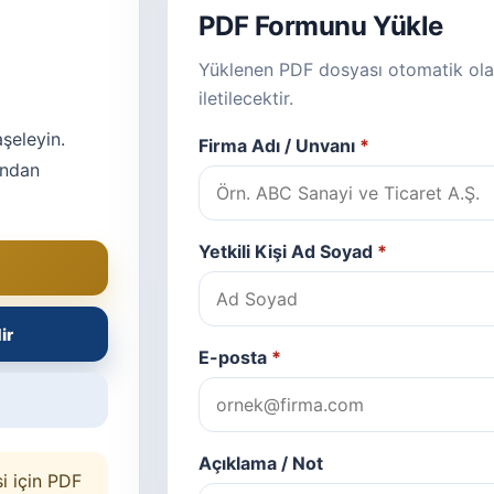
PDF Formunu Yükle
Yüklenen PDF dosyası otomatik ol
iletilecektir.
aşeleyin.
Firma Adı / Unvanı
*
ından
Yetkili Kişi Ad Soyad
*
ir
E-posta
*
Açıklama / Not
i için PDF